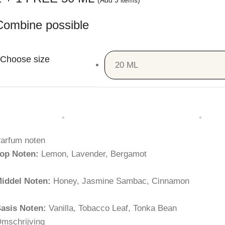
(Add 3 items)
Combine possible
20 ML
arfum noten
op Noten:
Lemon, Lavender, Bergamot
iddel Noten:
Honey, Jasmine Sambac, Cinnamon
asis Noten:
Vanilla, Tobacco Leaf, Tonka Bean
mschrijving