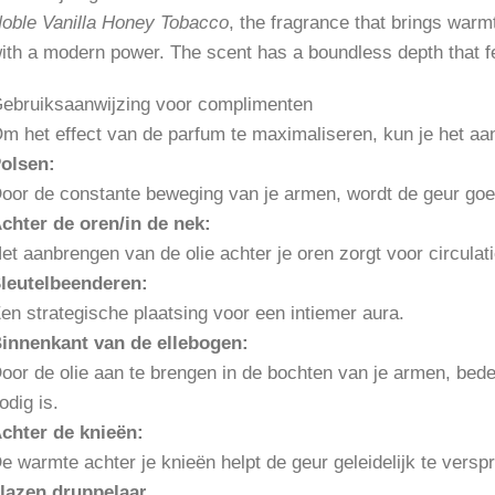
oble Vanilla Honey Tobacco
, the fragrance that brings warmt
ith a modern power. The scent has a boundless depth that fe
ebruiksaanwijzing voor complimenten
m het effect van de parfum te maximaliseren, kun je het a
olsen:
oor de constante beweging van je armen, wordt de geur goe
chter de oren/in de nek:
et aanbrengen van de olie achter je oren zorgt voor circula
leutelbeenderen:
en strategische plaatsing voor een intiemer aura.
innenkant van de ellebogen:
oor de olie aan te brengen in de bochten van je armen, bed
odig is.
chter de knieën:
e warmte achter je knieën helpt de geur geleidelijk te versp
lazen druppelaa
r