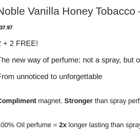
Noble Vanilla Honey Tobacco 
37.97
2 + 2 FREE!
The new way of perfume: not a spray, but oi
From unnoticed to unforgettable
Compliment
magnet.
Stronger
than spray per
100% Oil perfume =
2x
longer lasting than spr