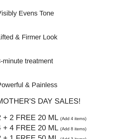
Visibly Evens Tone
ifted & Firmer Look
3-minute treatment
Powerful & Painless
MOTHER’S DAY SALES!
2 + 2 FREE 20 ML
(Add 4 items)
4 + 4 FREE 20 ML
(Add 8 items)
2 + 1 FREE 50 ML