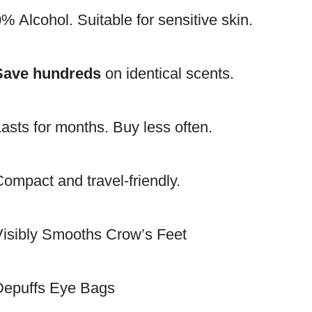
% Alcohol. Suitable for sensitive skin.
Save hundreds
on identical scents.
asts for months. Buy less often.
ompact and travel-friendly.
Visibly Smooths Crow’s Feet
Depuffs Eye Bags