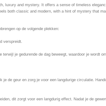
h, luxury and mystery. It offers a sense of timeless elegance
els both classic and modern, with a hint of mystery that mak
anbrengen op de volgende plekken:
d verspreidt.
tie terwijl je gedurende de dag beweegt, waardoor je wordt o
ek je de geur en zorg je voor een langdurige circulatie. H
reiden, dit zorgt voor een langdurig effect. Nadat je de gew