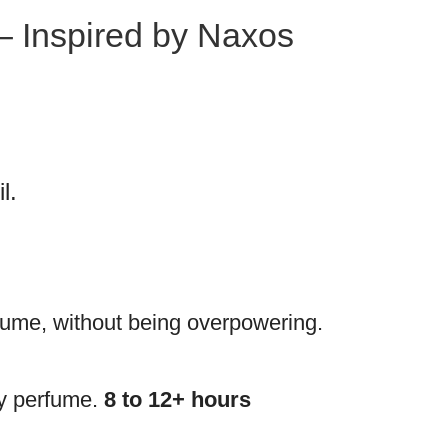
– Inspired by Naxos
l.
fume, without being overpowering.
ay perfume.
8 to 12+ hours