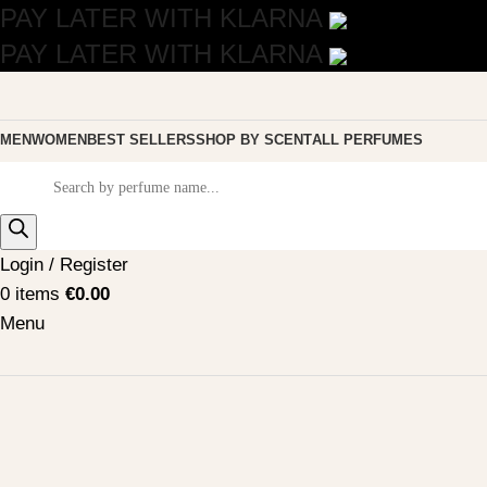
PAY LATER WITH KLARNA
PAY LATER WITH KLARNA
MEN
WOMEN
BEST SELLERS
SHOP BY SCENT
ALL PERFUMES
Login / Register
0
items
€
0.00
Menu