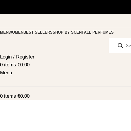
MEN
WOMEN
BEST SELLERS
SHOP BY SCENT
ALL PERFUMES
Login / Register
0
items
€
0.00
Menu
0
items
€
0.00