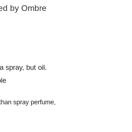
red by Ombre
 spray, but oil.
le
than spray perfume,