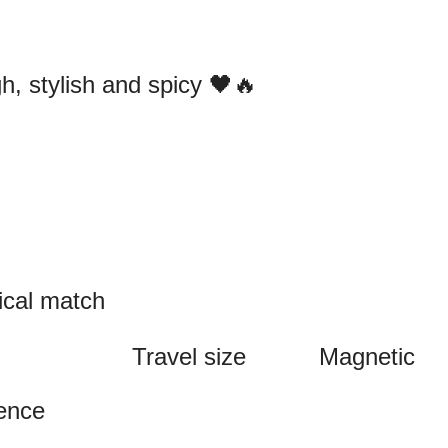
h, stylish and spicy 🖤🔥
ical match
Travel size
Magnetic
rence