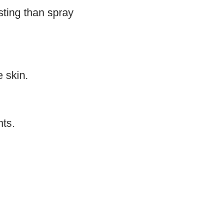
sting than spray
e skin.
nts.