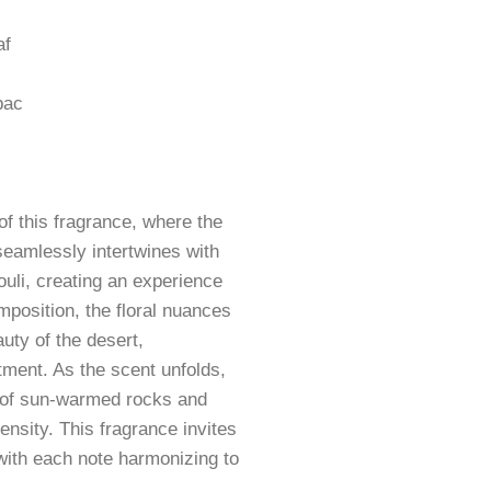
af
bac
of this fragrance, where the
 seamlessly intertwines with
ouli, creating an experience
omposition, the floral nuances
ty of the desert,
tment. As the scent unfolds,
t of sun-warmed rocks and
nsity. This fragrance invites
 with each note harmonizing to