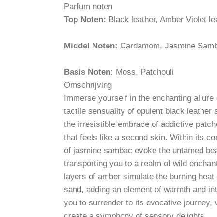
Parfum noten
Top Noten:
Black leather, Amber Violet le
Middel Noten:
Cardamom, Jasmine Sam
Basis Noten:
Moss, Patchouli
Omschrijving
Immerse yourself in the enchanting allure 
tactile sensuality of opulent black leather
the irresistible embrace of addictive patch
that feels like a second skin. Within its c
of jasmine sambac evoke the untamed beau
transporting you to a realm of wild enchan
layers of amber simulate the burning hea
sand, adding an element of warmth and inte
you to surrender to its evocative journey,
create a symphony of sensory delights.