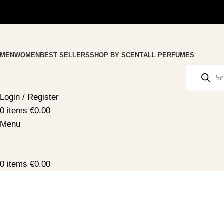
MEN
WOMEN
BEST SELLERS
SHOP BY SCENT
ALL PERFUMES
Login / Register
0
items
€
0.00
Menu
0
items
€
0.00