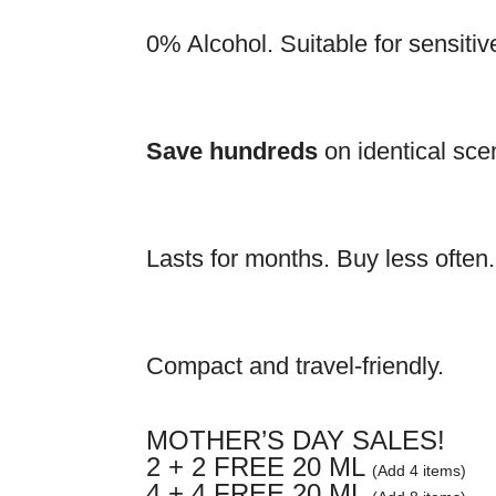
0% Alcohol. Suitable for sensitiv
Save hundreds
on identical sce
Lasts for months. Buy less often.
Compact and travel-friendly.
MOTHER’S DAY SALES!
2 + 2 FREE 20 ML
(Add 4 items)
4 + 4 FREE 20 ML