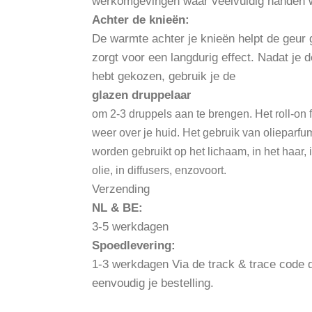
werkomgevingen waar veelvuldig handen w
Achter de knieën:
De warmte achter je knieën helpt de geur ge
zorgt voor een langdurig effect. Nadat je
hebt gekozen, gebruik je de
glazen druppelaa
r
om 2-3 druppels aan te brengen. Het roll-on f
weer over je huid. Het gebruik van olieparfum
worden gebruikt op het lichaam, in het haar,
olie, in diffusers, enzovoort.
Verzending
NL & BE:
3-5 werkdagen
Spoedlevering:
1-3 werkdagen Via de track & trace code di
eenvoudig je bestelling.