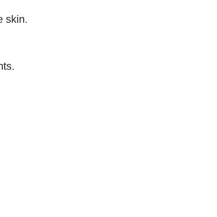
e skin.
nts.