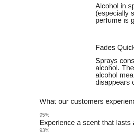
Alcohol in sp
(especially s
perfume is g
Fades Quick
Sprays cons
alcohol. The
alcohol mea
disappears q
What our customers experien
95%
Experience a scent that lasts 
93%