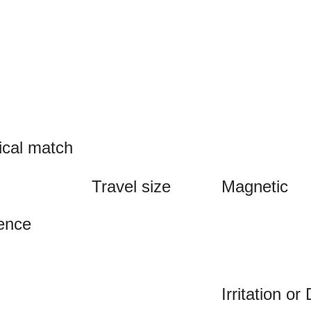
ical match
Travel size
Magnetic
rence
Irritation or