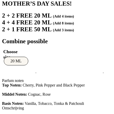
MOTHER’S DAY SALES!
2 + 2 FREE 20 ML
(Add 4 items)
4 + 4 FREE 20 ML
(Add 8 items)
2 + 1 FREE 50 ML
(Add 3 items)
Combine possible
20 ML
Parfum noten
Top Noten:
Cherry, Pink Pepper and Black Pepper
Middel Noten:
Cognac, Rose
Basis Noten:
Vanilla, Tobacco, Tonka & Patchouli
Omschrijving