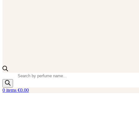
Products
search
0
items
€
0.00