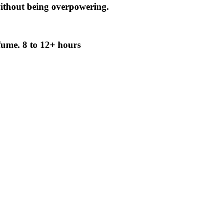
ithout being overpowering.
rfume.
8 to 12+ hours