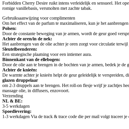
Forbidden Cherry Desire ruikt intens verleidelijk en sensueel. Het 
romige vanillebasis, versmolten met zachte tabak.
Gebruiksaanwijzing voor complimenten
Om het effect van de parfum te maximaliseren, kun je het aanbrengen
Polsen:
Door de constante beweging van je armen, wordt de geur goed verspr
Achter de oren/in de nek:
Het aanbrengen van de olie achter je oren zorgt voor circulatie terw
Sleutelbeenderen:
Een strategische plaatsing voor een intiemer aura.
Binnenkant van de ellebogen:
Door de olie aan te brengen in de bochten van je armen, bedek je de
Achter de knieën:
De warmte achter je knieën helpt de geur geleidelijk te verspreiden, d
glazen druppelaa
r
om 2-3 druppels aan te brengen. Het roll-on flesje wrijf je zachtjes he
massage olie, in diffusers, enzovoort.
Verzending
NL & BE:
3-5 werkdagen
Spoedlevering:
1-3 werkdagen Via de track & trace code die per mail volgt traceer je 